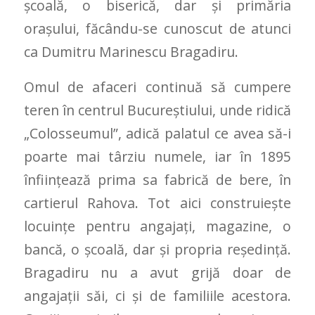
şcoală, o biserică, dar şi primăria
oraşului, făcându-se cunoscut de atunci
ca Dumitru Marinescu Bragadiru.
Omul de afaceri continuă să cumpere
teren în centrul Bucureştiului, unde ridică
„Colosseumul”, adică palatul ce avea să-i
poarte mai târziu numele, iar în 1895
înfiinţează prima sa fabrică de bere, în
cartierul Rahova. Tot aici construieşte
locuinţe pentru angajaţi, magazine, o
bancă, o școală, dar şi propria reşedinţă.
Bragadiru nu a avut grijă doar de
angajații săi, ci și de familiile acestora.