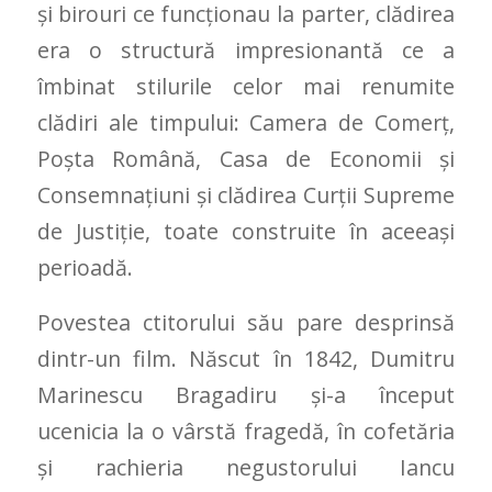
şi birouri ce funcţionau la parter, clădirea
era o structură impresionantă ce a
îmbinat stilurile celor mai renumite
clădiri ale timpului: Camera de Comerţ,
Poşta Română, Casa de Economii şi
Consemnațiuni şi clădirea Curţii Supreme
de Justiţie, toate construite în aceeaşi
perioadă.
Povestea ctitorului său pare desprinsă
dintr-un film. Născut în 1842, Dumitru
Marinescu Bragadiru şi-a început
ucenicia la o vârstă fragedă, în cofetăria
şi rachieria negustorului Iancu