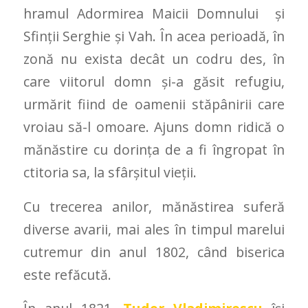
hramul Adormirea Maicii Domnului și
Sfinții Serghie și Vah. În acea perioadă, în
zonă nu exista decât un codru des, în
care viitorul domn și-a găsit refugiu,
urmărit fiind de oamenii stăpânirii care
vroiau să-l omoare. Ajuns domn ridică o
mănăstire cu dorința de a fi îngropat în
ctitoria sa, la sfârșitul vieții.
Cu trecerea anilor, mănăstirea suferă
diverse avarii, mai ales în timpul marelui
cutremur din anul 1802, când biserica
este refăcută.