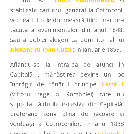
În anul 1821,
Tudor Vladimirescu
își
stabilește cartierul general la Cotroceni,
vechea ctitorie domnească fiind martora
tăcută a evenimentelor din anul 1848,
sau a dublei alegeri ca domnitor al lui
Alexandru Ioan Cuza
din ianuarie 1859.
Aflându-se la intrarea de atunci în
Capitală , mănăstirea devine un loc
îndrăgit de tânărul principe
Carol I
(viitorul rege al României) care nu
suporta căldurile excesive din Capitală,
preferând zona plină de răcoare și
verdeață a Cotrocenilor. În anul 1888
devine reședință permanentă a
prințului