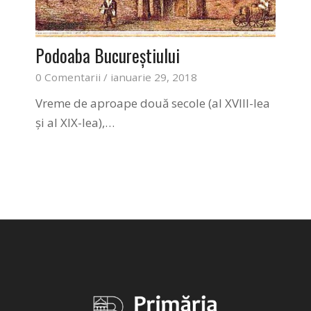
Podoaba Bucureştiului
0 Comentarii
/
ianuarie 29, 2018
Vreme de aproape două secole (al XVIII-lea
şi al XIX-lea),…