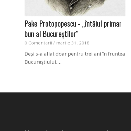
Pake Protopopescu - „întăiul primar
bun al Bucureştilorˮ
0 Comentarii
/
martie 31, 2018
Deşi s-a aflat doar pentru trei ani în fruntea
Bucureştiului,…