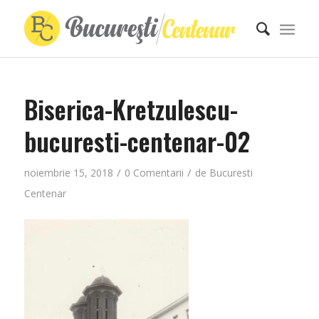
Biserica-Kretzulescu-
bucuresti-centenar-02
/
/
noiembrie 15, 2018
0 Comentarii
de
Bucuresti
Centenar