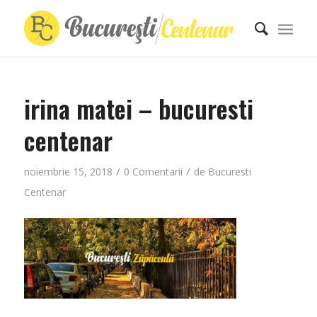
irina matei – bucuresti
centenar
/
/
noiembrie 15, 2018
0 Comentarii
de
Bucuresti
Centenar