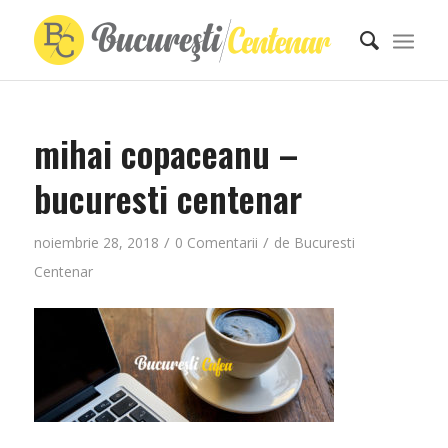
mihai copaceanu –
bucuresti centenar
/
/
noiembrie 28, 2018
0 Comentarii
de
Bucuresti
Centenar