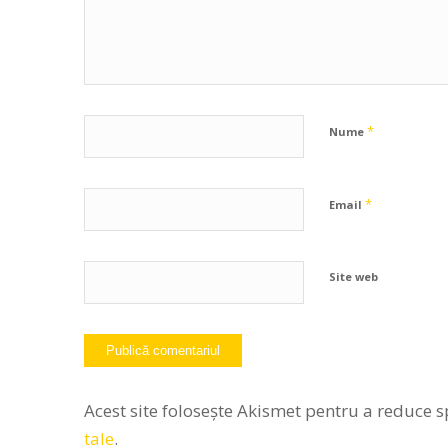
*
Nume
*
Email
Site web
Acest site folosește Akismet pentru a reduce 
tale
.