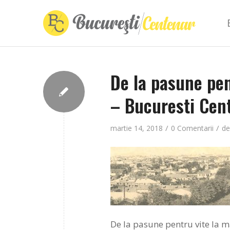
De la pasune pent
– Bucuresti Cen
/
/
martie 14, 2018
0 Comentarii
d
De la pasune pentru vite la ma