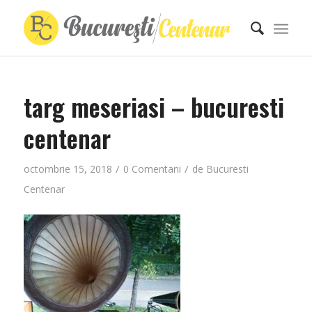
targ meseriasi – bucuresti
centenar
/
/
octombrie 15, 2018
0 Comentarii
de
Bucuresti
Centenar