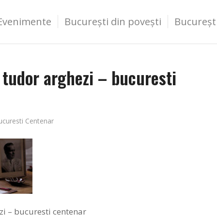
Evenimente
București din povești
Bucureșt
tudor arghezi – bucuresti
ucuresti Centenar
i – bucuresti centenar