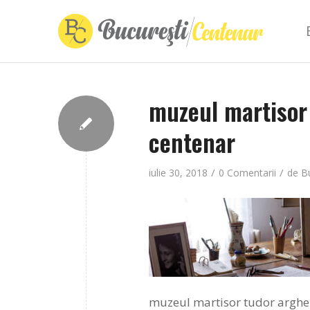
muzeul martisor 
centenar
/
/
iulie 30, 2018
0 Comentarii
de
B
muzeul martisor tudor arghez