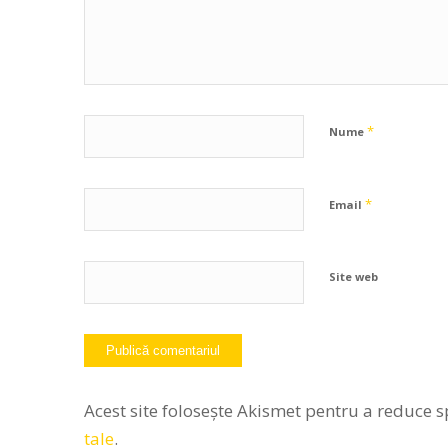
*
Nume
*
Email
Site web
Acest site folosește Akismet pentru a reduce 
tale
.