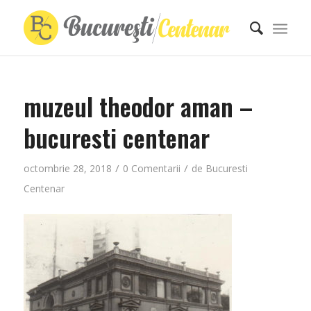
muzeul theodor aman –
bucuresti centenar
/
/
octombrie 28, 2018
0 Comentarii
de
Bucuresti
Centenar