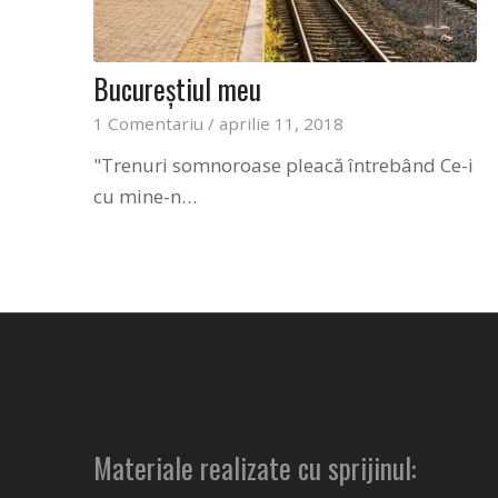
Bucureștiul meu
1 Comentariu
/
aprilie 11, 2018
"Trenuri somnoroase pleacă întrebând Ce-i
cu mine-n…
Materiale realizate cu sprijinul: