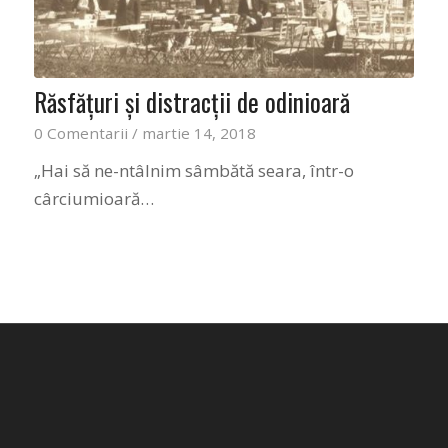
Răsfăţuri şi distracţii de odinioară
0 Comentarii
/
martie 14, 2018
„Hai să ne-ntâlnim sâmbătă seara, într-o
cârciumioară…