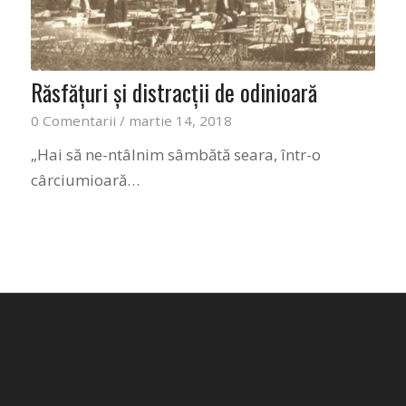
Răsfăţuri şi distracţii de odinioară
0 Comentarii
/
martie 14, 2018
„Hai să ne-ntâlnim sâmbătă seara, într-o
cârciumioară…