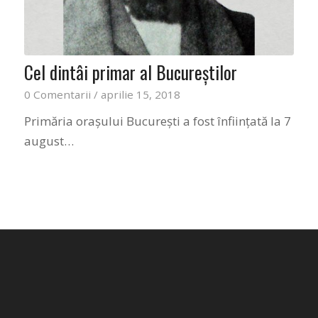
Cel dintâi primar al Bucureştilor
0 Comentarii
/
aprilie 15, 2018
Primăria oraşului Bucureşti a fost înfiinţată la 7
august…