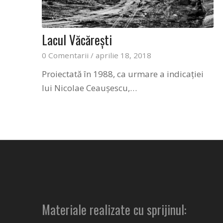
Lacul Văcăreşti
0 Comentarii
/
aprilie 18, 2018
Proiectată în 1988, ca urmare a indicaţiei
lui Nicolae Ceauşescu,…
Materiale realizate cu sprijinul: