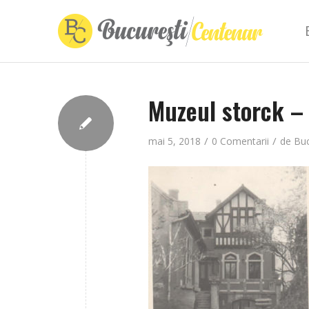
Muzeul storck –
/
/
mai 5, 2018
0 Comentarii
de
Buc