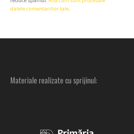
reduce spamul.
Află cum sunt procesate
datele comentariilor tale
.
Materiale realizate cu sprijinul: