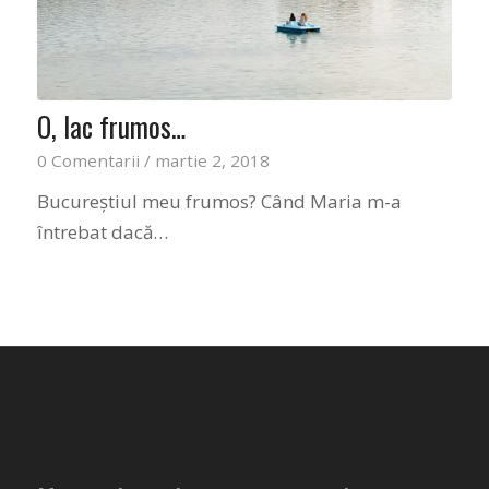
O, lac frumos…
0 Comentarii
/
martie 2, 2018
Bucureștiul meu frumos? Când Maria m-a
întrebat dacă…