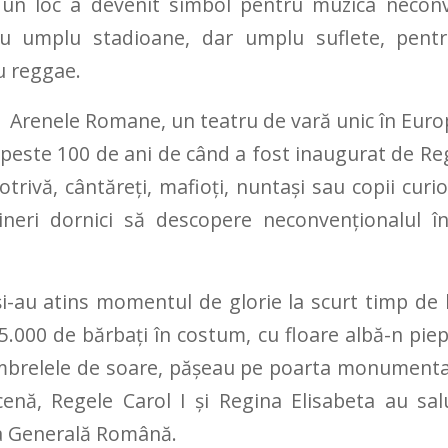
 un loc a devenit simbol pentru muzica neconv
nu umplu stadioane, dar umplu suflete, pentr
u reggae.
 Arenele Romane, un teatru de vară unic în Europa
i peste 100 de ani de când a fost inaugurat de Reg
trivă, cântăreți, mafioți, nuntași sau copii curio
ineri dornici să descopere neconvenţionalul în
-au atins momentul de glorie la scurt timp de l
5.000 de bărbați în costum, cu floare albă-n pie
mbrelele de soare, pășeau pe poarta monumental
enă, Regele Carol I și Regina Elisabeta au sa
ia Generală Română.