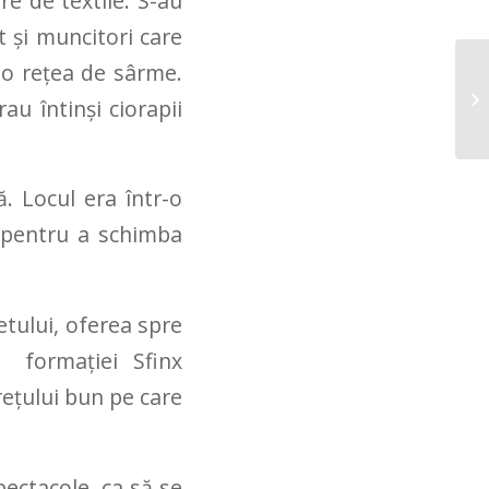
re de textile. S-au
 și muncitori care
 o rețea de sârme.
au întinși ciorapii
. Locul era într-o
 pentru a schimba
retului, oferea spre
l formației Sfinx
rețului bun pe care
pectacole, ca să se