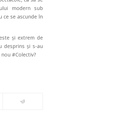
iului modern sub
u ce se ascunde în
 este şi extrem de
u desprins şi s-au
n nou #Colectiv?