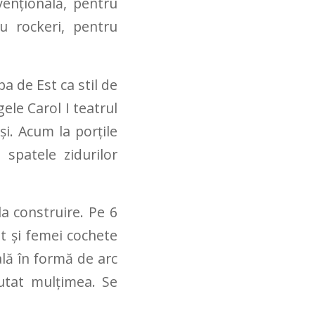
ențională, pentru
u rockeri, pentru
 de Est ca stil de
ele Carol I teatrul
și. Acum la porțile
 spatele zidurilor
a construire. Pe 6
pt și femei cochete
ă în formă de arc
lutat mulțimea. Se