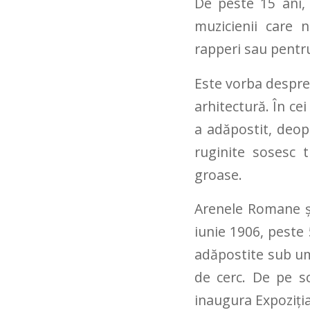
De peste 15 ani,
muzicienii care 
rapperi sau pentr
Este vorba despre
arhitectură. În ce
a adăpostit, deopo
ruginite sosesc t
groase.
Arenele Romane și
iunie 1906, peste 
adăpostite sub u
de cerc. De pe sc
inaugura Expoziț