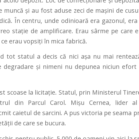
 acolo depozit. Loc de confecționare și depozita
e muncă și au fost aduse zeci de mașini de cusut
dică. În centru, unde odinioară era gazonul, era
reo stație de amplificare. Erau sârme pe care er
ce erau vopsiți în mica fabrică.
nd tot statul a decis că nici așa nu mai rentează
e degradare și nimeni nu depunea niciun efort
t scoase la licitație. Statul, prin Ministerul Tine
trul din Parcul Carol. Mişu Cernea, lider a
cmit caietul de sarcini. A pus victoria pe seama p
ietății de care se bucura.
chis pentru public. 5.000 de oameni vin aici la s