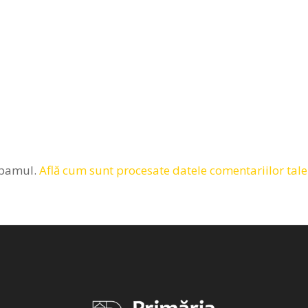
spamul.
Află cum sunt procesate datele comentariilor tale