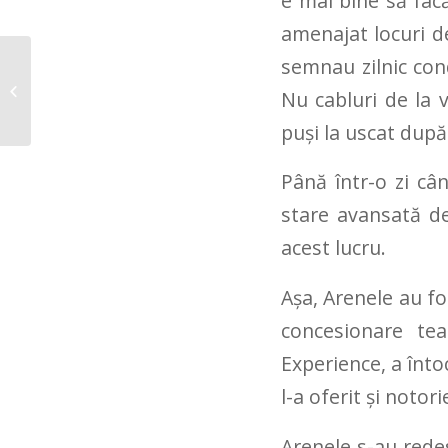
e mai bine să facă
amenajat locuri d
semnau zilnic con
Copil prin mahalalele
Nu cabluri de la v
Bucureștiului
puși la uscat după 
Până într-o zi câ
stare avansată d
acest lucru.
Așa, Arenele au fos
concesionare tea
Experience, a înto
l-a oferit și notor
Arenele s-au redes