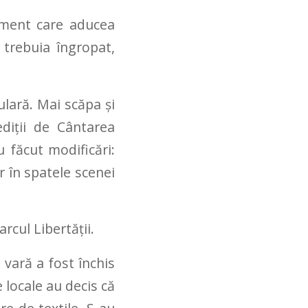
ament care aducea
 trebuia îngropat,
lară. Mai scăpa și
diții de Cântarea
u făcut modificări:
r în spatele scenei
cul Libertății.
 vară a fost închis
e locale au decis că