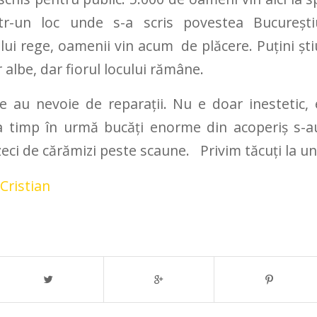
ntr-un loc unde s-a scris povestea Bucureșt
ui rege, oamenii vin acum de plăcere. Puțini ști
 albe, dar fiorul locului rămâne.
 au nevoie de reparații. Nu e doar inestetic,
a timp în urmă bucăți enorme din acoperiș s-a
zeci de cărămizi peste scaune. Privim tăcuţi la u
Cristian