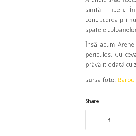
simtă liberi. Î
conducerea primul
spatele coloanelor
Însă acum Arenele
periculos. Cu cev
prăvălit odată cu 
sursa foto:
Barbu 
Share