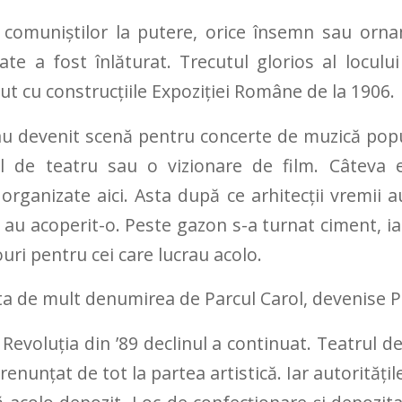
 comuniștilor la putere, orice însemn sau orn
ate a fost înlăturat. Trecutul glorios al locului
t cu construcțiile Expoziției Române de la 1906.
 devenit scenă pentru concerte de muzică popu
l de teatru sau o vizionare de film. Câteva e
rganizate aici. Asta după ce arhitecții vremii a
i au acoperit-o. Peste gazon s-a turnat ciment, ia
ouri pentru cei care lucrau acolo.
a de mult denumirea de Parcul Carol, devenise Par
 Revoluția din ’89 declinul a continuat. Teatrul de
renunțat de tot la partea artistică. Iar autoritățil