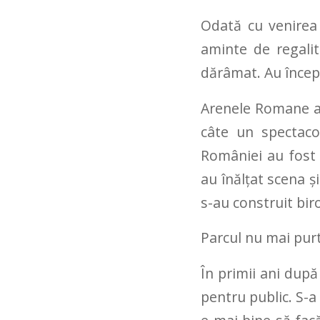
Odată cu venirea
aminte de regalit
dărâmat. Au începu
Arenele Romane au
câte un spectaco
României au fost o
au înălțat scena ș
s-au construit bir
Parcul nu mai purt
În primii ani după
pentru public. S-a 