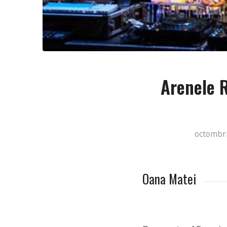
Arenele R
octombri
Oana Matei