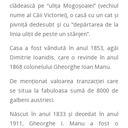
clădească pe “ulița Mogoșoaiei” (vechiul
nume al Căii Victoriei), o casă cu un cat și
pivniță dedesubt și cu “depărtarea de la
linia uliții de peste un stânjen”.
Casa a fost vândută în anul 1853, agăi
Dimitrie Ioanidis, care o revinde în anul
1868 colonelului Gheorghe Ioan Manu.
De menționat valoarea tranzacției care
se situa la fabuloasa sumă de 8000 de
galbeni austrieci.
Născut în anul 1833 și decedat în anul
1911, Gheorghe I. Manu a fost o