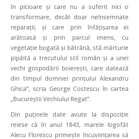
în picioare şi care nu a suferit nici o
transformare, decât doar neînsemnate
reparaţii, şi care prin înfăţişarea ei
arătoasă şi prin parcul imens, cu
vegetaţie bogată şi bătrână, stă mărturie
pipăită a trecutului stil român şi a unei
vechi gospodării boiereşti, care datează
din timpul domniei prinţului Alexandru
Ghica”, scria George Costescu în cartea
„Bucureştii Vechiului Regat”.
Din puținele date avute la dispoziție
reiese că în anul 1843, marele logofăt
Alecu Florescu primește încuviințarea să