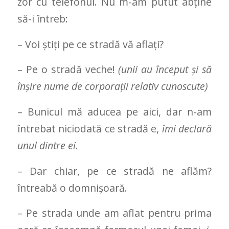
zor cu telefonul. Nu m-am putut abține
să-i întreb:
– Voi știți pe ce stradă vă aflați?
– Pe o stradă veche!
(
unii au început și să
înșire nume de corporații relativ cunoscute)
– Bunicul mă aducea pe aici, dar n-am
întrebat niciodată ce stradă e,
îmi
declară
unul dintre ei.
–
Dar chiar, pe ce stradă ne aflăm?
întreabă o domnișoară
.
– Pe strada unde am aflat pentru prima