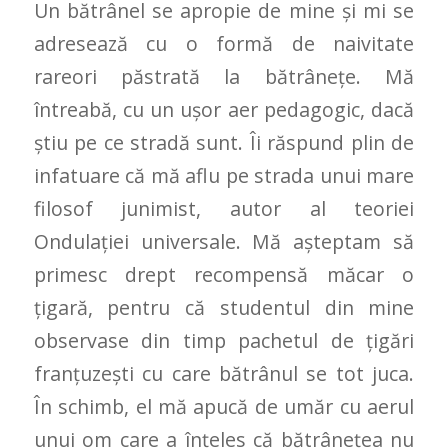
Un bătrânel se apropie de mine și mi se
adresează cu o formă de naivitate
rareori păstrată la bătrânețe. Mă
întreabă, cu un ușor aer pedagogic, dacă
știu pe ce stradă sunt. Îi răspund plin de
infatuare că mă aflu pe strada unui mare
filosof junimist, autor al teoriei
Ondulației universale. Mă așteptam să
primesc drept recompensă măcar o
țigară, pentru că studentul din mine
observase din timp pachetul de țigări
franțuzești cu care bătrânul se tot juca.
În schimb, el mă apucă de umăr cu aerul
unui om care a înțeles că bătrânețea nu