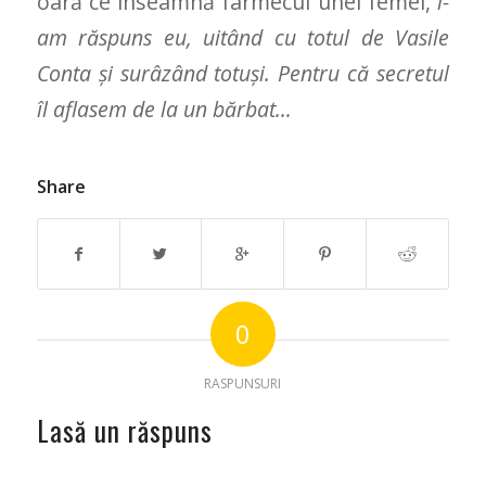
oară ce înseamnă farmecul unei femei,
i-
am
răspuns eu, uitând cu totul de Vasile
Conta și surâzând totuși. Pentru că secretul
îl aflasem de la un bărbat…
Share
0
RASPUNSURI
Lasă un răspuns