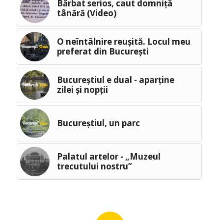
Bărbat serios, caut domniță
tânără (Video)
O neîntâlnire reușită. Locul meu
preferat din București
Bucureștiul e dual - aparține
zilei și nopții
Bucureștiul, un parc
Palatul artelor - „Muzeul
trecutului nostru”