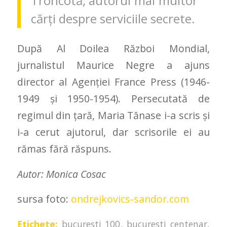
Troncotă, autorul mai multor
cărţi despre serviciile secrete.
După Al Doilea Război Mondial,
jurnalistul Maurice Negre a ajuns
director al Agenţiei France Press (1946-
1949 şi 1950-1954). Persecutată de
regimul din ţară, Maria Tănase i-a scris şi
i-a cerut ajutorul, dar scrisorile ei au
rămas fără răspuns.
Autor: Monica Cosac
sursa foto:
ondrejkovics-sandor.com
Etichete:
bucuresti 100
,
bucuresti centenar
,