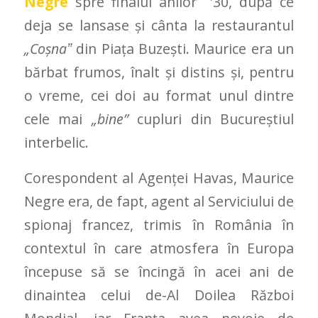
Negre
spre finalul anilor ′30, după ce
deja se lansase şi cânta la restaurantul
„Coşnaˮ
din Piaţa Buzeşti. Maurice era un
bărbat frumos, înalt şi distins şi, pentru
o vreme, cei doi au format unul dintre
cele mai
„bine”
cupluri din Bucureştiul
interbelic.
Corespondent al Agenţei Havas, Maurice
Negre era, de fapt, agent al Serviciului de
spionaj francez, trimis în România în
contextul în care atmosfera în Europa
începuse să se încingă în acei ani de
dinaintea celui de-Al Doilea Război