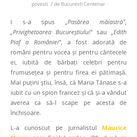
/
povesti
de
Bucuresti Centenar
I s-a spus
„Pasărea măiastrăˮ
,
„Privighetoarea Bucureştiului”
sau
„Edith
Piaf a României”
, a fost adorată de
români pentru vocea şi pentru cântecele
ei, iubită de bărbaţi celebri pentru
frumuseţea şi pentru firea ei pătimaşă.
Mai puţini ştiu, însă, că Maria Tănase s-a
iubit cu un spion francez şi că şi-a vândut
averea ca să-l scape pe acesta de
închisoare.
L-a cunoscut pe jurnalistul
Maurice