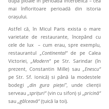
după ploaie în perioada interbelică – cea
mai înfloritoare perioadă din istoria
oraşului.
Astfel că, în Micul Paris exista o mare
varietate de restaurante, începând cu
cele de lux – cum erau, spre exemplu,
restaurantul
„Continental”
de pe Calea
Victoriei,
„Modern”
pe Str. Sarindar (în
prezent, Constantin Mille) sau
„Enescu”
pe Str. Sf. Ionică) si până la modestele
bodegi
„din gura pieţeiˮ
, unde clienţii
serveau
„spriţuri”
(vin cu sifon) şi
„pricină”
sau
„gâlceavă”
(ţuică la toi).