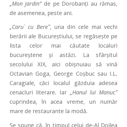
„Mon jardin”
de pe Dorobanţi au rămas,
de asemenea, peste ani.
„Caru` cu Bereˮ
, una din cele mai vechi
berării ale Bucureştiului, se regăseşte pe
lista celor mai căutate localuri
bucureştene şi astăzi. La sfârşitul
secolului XIX, aici obişnuiau să vină
Octavian Goga, George Coşbuc sau I.L.
Caragiale, căci localul găzduia adesea
cenacluri literare. Iar
„Hanul lui Manucˮ
cuprindea, în acea vreme, un număr
mare de restaurante la modă.
Se spune că, în timpul celui de-Al Doilea