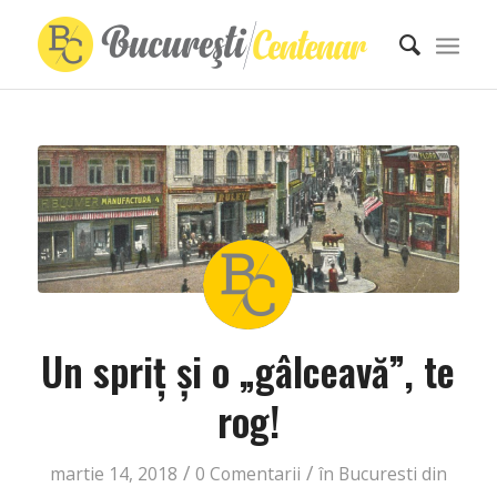
Un spriţ şi o „gâlceavă”, te
rog!
/
/
martie 14, 2018
0 Comentarii
în
Bucuresti din