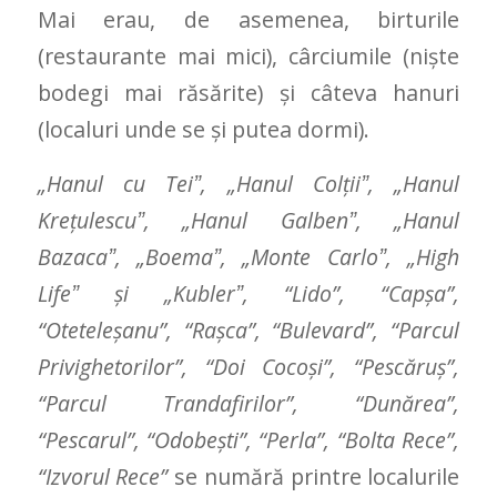
Mai erau, de asemenea, birturile
(restaurante mai mici), cârciumile (nişte
bodegi mai răsărite) şi câteva hanuri
(localuri unde se și putea dormi).
„Hanul cu Teiˮ, „Hanul Colţiiˮ, „Hanul
Kreţulescuˮ, „Hanul Galbenˮ, „Hanul
Bazacaˮ, „Boemaˮ, „Monte Carloˮ, „High
Lifeˮ şi „Kublerˮ, “Lido”, “Capșa”,
“Oteteleșanu”, “Rașca”, “Bulevard”, “Parcul
Privighetorilor”, “Doi Cocoși”, “Pescăruș”,
“Parcul Trandafirilor”, “Dunărea”,
“Pescarul”, “Odobești”, “Perla”, “Bolta Rece”,
“Izvorul Rece”
se numără printre localurile