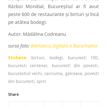
Război Mondial, Bucureştiul ar fi avut
peste 600 de restaurante şi birturi şi încă
pe atâtea bodegi.
Autor: Mădălina Codreanu
sursa foto:
Biblioteca Digitala a Bucureștilor
Etichete:
birturi
,
bodegi
,
bucuresti 100
,
bucuresti centenar
,
bucuresti din povesti
,
bucurestiul vechi
,
carciuma
,
galceava
,
povesti
din bucuresti
,
sprit
Share