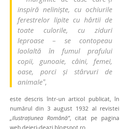
inspiră neliniște, cu ochiurile
ferestrelor lipite cu hârtii de
toate culorile, cu ziduri
leproase – se contopeau
laolaltă în fumul prafului
copii, gunoaie, câini, femei,
oase, porci și stârvuri de
animaleˮ
,
este descris într-un articol publicat, în
numărul din 3 august 1932 al revistei
„Ilustrațiunea Română”
, citat pe pagina
web deieri-deazi.blogspot.ro