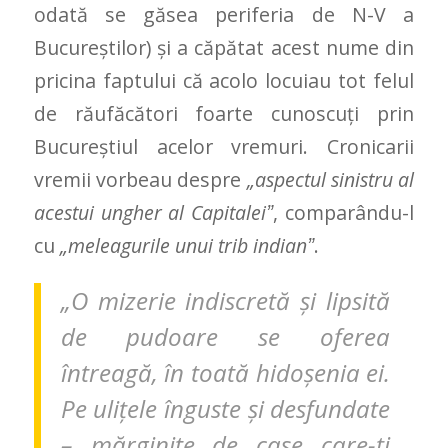
odată se găsea periferia de N-V a
Bucureştilor) şi a căpătat acest nume din
pricina faptului că acolo locuiau tot felul
de răufăcători foarte cunoscuţi prin
Bucureştiul acelor vremuri. Cronicarii
vremii vorbeau despre
„aspectul sinistru al
acestui ungher al Capitaleiˮ
, comparându-l
cu
„meleagurile unui trib indianˮ
.
„O mizerie indiscretă și lipsită
de pudoare se oferea
întreagă, în toată hidoșenia ei.
Pe ulițele înguste și desfundate
– mărginite de case care-ți