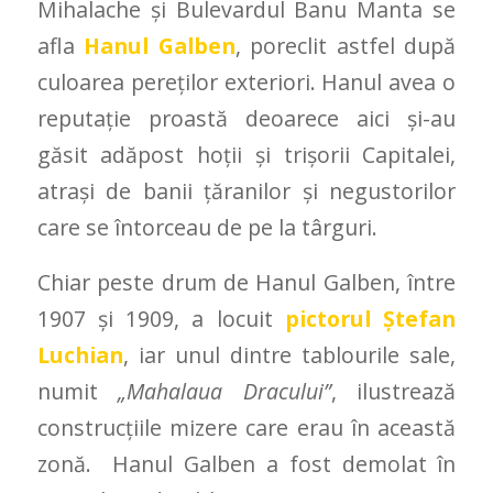
Mihalache şi Bulevardul Banu Manta se
afla
Hanul Galben
, poreclit astfel după
culoarea pereţilor exteriori. Hanul avea o
reputaţie proastă deoarece aici şi-au
găsit adăpost hoţii şi trişorii Capitalei,
atraşi de banii ţăranilor şi negustorilor
care se întorceau de pe la târguri.
Chiar peste drum de Hanul Galben, între
1907 şi 1909, a locuit
pictorul Ştefan
Luchian
, iar unul dintre tablourile sale,
numit
„Mahalaua Dracului”
, ilustrează
construcţiile mizere care erau în această
zonă. Hanul Galben a fost demolat în