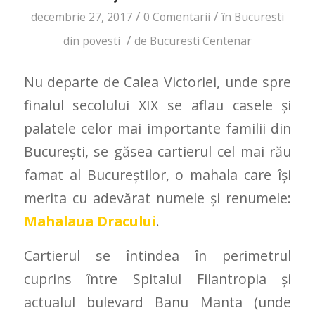
/
/
decembrie 27, 2017
0 Comentarii
în
Bucuresti
/
din povesti
de
Bucuresti Centenar
Nu departe de Calea Victoriei, unde spre
finalul secolului XIX se aflau casele şi
palatele celor mai importante familii din
Bucureşti, se găsea cartierul cel mai rău
famat al Bucureștilor, o mahala care își
merita cu adevărat numele și renumele:
Mahalaua Dracului
.
Cartierul se întindea în perimetrul
cuprins între Spitalul Filantropia şi
actualul bulevard Banu Manta (unde