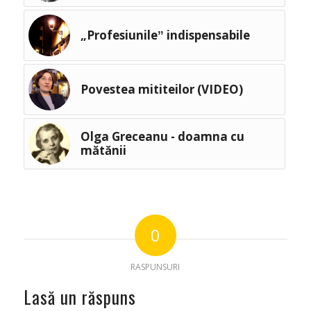
„Profesiunileˮ indispensabile
Povestea mititeilor (VIDEO)
Olga Greceanu - doamna cu
mătănii
0
RASPUNSURI
Lasă un răspuns