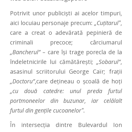
Potrivit unor publicişti ai acelor timpuri,
aici locuiau personaje precum:
„Cuţitarulˮ
,
care a creat o adevărată pepinieră de
criminali precoce; cârciumarul
„Bancherul”
– care își trage porecla de la
îndeletnicirile lui cămătărești;
„Sobarul”
,
asasinul scriitorului George Caïr; frații
„Doctoru”
,care dețineau o şcoală de hoţi
„cu două catedre: unul preda furtul
portmoneelor din buzunar, iar celălalt
furtul din gențile cucoanelorˮ
.
În intersecţia dintre Bulevardul Ion