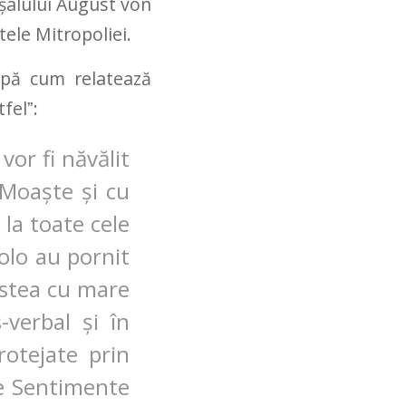
şalului August von
ele Mitropoliei.
upă cum relatează
tfel
ˮ:
vor fi năvălit
. Moaște și cu
 la toate cele
colo au pornit
estea cu mare
verbal și în
rotejate prin
le Sentimente