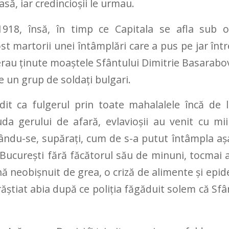
să, iar credincioşii le urmau.
1918, însă, în timp ce Capitala se afla sub 
st martorii unei întâmplări care a pus pe jar într
erau ţinute moaştele Sfântului Dimitrie Basarabov
 un grup de soldaţi bulgari.
dit ca fulgerul prin toate mahalalele încă de 
iuda gerului de afară, evlavioşii au venit cu miil
ându-se, supăraţi, cum de s-a putut întâmpla aşa
 Bucureşti fără făcătorul său de minuni, tocmai
nă neobişnuit de grea, o criză de alimente şi epi
ştiat abia după ce poliţia făgăduit solem că Sfân