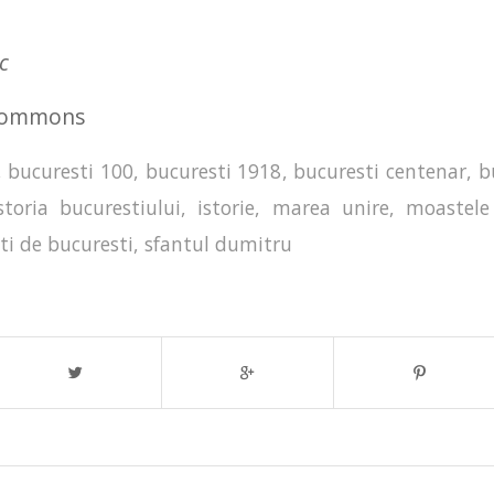
c
 Commons
,
bucuresti 100
,
bucuresti 1918
,
bucuresti centenar
,
b
storia bucurestiului
,
istorie
,
marea unire
,
moastele
ti de bucuresti
,
sfantul dumitru