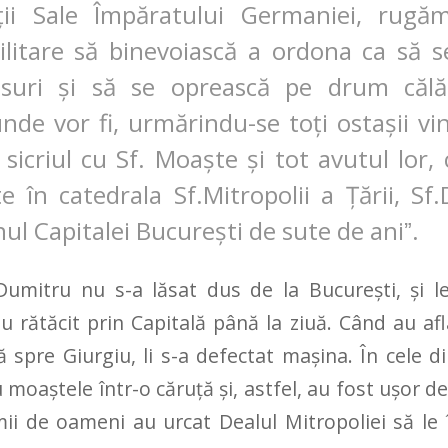
ții Sale Împăratului Germaniei, rugăm
ilitare să binevoiască a ordona ca să s
uri și să se oprească pe drum călăt
nde vor fi, urmărindu-se toți ostașii vin
 sicriul cu Sf. Moaște și tot avutul lor,
 în catedrala Sf.Mitropolii a Țării, Sf.D
nul Capitalei București de sute de ani
ˮ.
umitru nu s-a lăsat dus de la Bucureşti, şi le
 au rătăcit prin Capitală până la ziuă. Când au a
 spre Giurgiu, li s-a defectat maşina. În cele 
u moaştele într-o căruţă şi, astfel, au fost uşor 
mii de oameni au urcat Dealul Mitropoliei să l