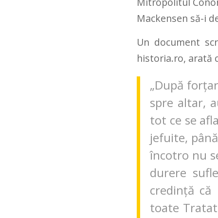
Mitropolitul Cono
Mackensen să-i de
Un document scri
historia.ro, arată 
„
După forțare
spre altar, a
tot ce se afl
jefuite, până
încotro nu s
durere sufl
credință că 
toate Tratat