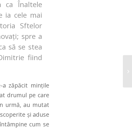
 ca Înaltele
e ia cele mai
oria Sftelor
ovați; spre a
 ca să se stea
imitrie fiind
-a zăpăcit minţile
flat drumul pe care
din urmă, au mutat
descoperite şi aduse
e întâmpine cum se