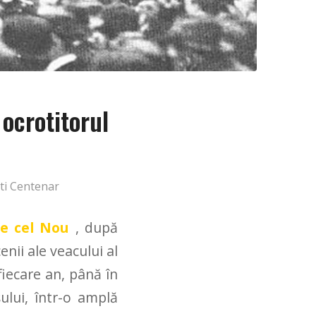
ocrotitorul
ti Centenar
ie cel Nou
, după
nii ale veacului al
 fiecare an, până în
ului, într-o amplă