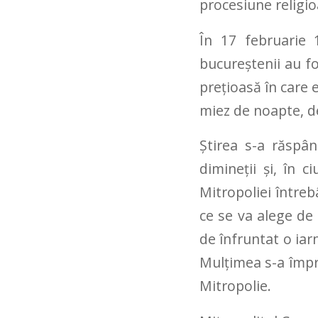
procesiune religioa
În 17 februarie 
bucureştenii au fo
preţioasă în care 
miez de noapte, de
Ştirea s-a răspân
dimineţii şi, în c
Mitropoliei întreb
ce se va alege de
de înfruntat o iar
Mulţimea s-a împră
Mitropolie.