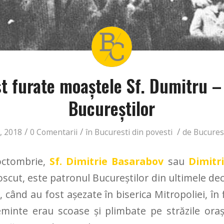
t furate moaştele Sf. Dumitru – 
Bucureştilor
/
/
/
, 2018
0 Comentarii
în
Bucuresti din povesti
de
Bucures
 octombrie,
Sf. Dimitrie Basarabov
sau
Dimitr
cut, este patronul Bucureștilor din ultimele dece
, când au fost aşezate în biserica Mitropoliei, în
eminte erau scoase şi plimbate pe străzile oraş