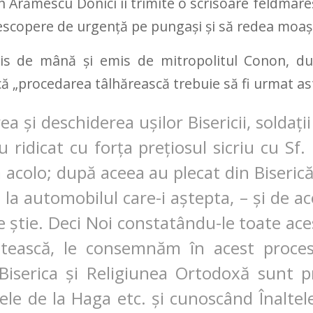
n Arămescu Donici îi trimite o scrisoare feldmare
scopere de urgenţă pe pungaşi şi să redea moaşt
s de mână și emis de mitropolitul Conon, d
că „
procedarea tâlhărească trebuie să fi urmat as
a și deschiderea ușilor Bisericii, soldații 
u ridicat cu forța prețiosul sicriu cu Sf
a acolo; după aceea au plecat din Biserică
 la automobilul care-i aștepta, – și de a
e știe. Deci Noi constatându-le toate ac
etească, le consemnăm în acest proces-
Biserica și Religiunea Ortodoxă sunt p
ele de la Haga etc. și cunoscând Înalte