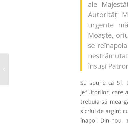
ale Majestă
Autorități M
urgente măs
Moaște, oriu
se reînapoia
nestrămutate
însuși Patro
Bucureștiul dispărut –
Piaţa Operetei
Se spune că Sf. D
jefuitorilor, care
trebuia să meargă
sicriul de argint c
înapoi. Din nou, 