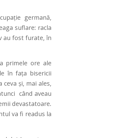
ocupație germană,
eaga suflare: racla
 au fost furate, în
la primele ore ale
e în faţa bisericii
 ceva şi, mai ales,
 atunci când aveau
demii devastatoare.
tul va fi readus la